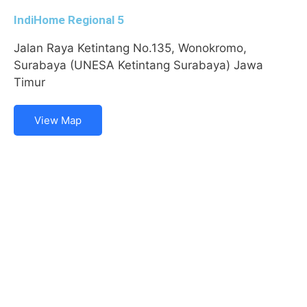
IndiHome Regional 5
Jalan Raya Ketintang No.135, Wonokromo,
Surabaya (UNESA Ketintang Surabaya) Jawa
Timur
View Map
IndiHome
Syarat & Ketentuan
Announcements
Tutorials
Links
Telkom.co.id
Wifi.id