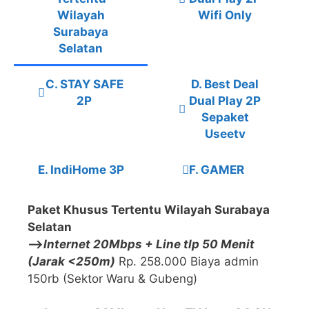
Wilayah
Wifi Only
Surabaya
Selatan
C. STAY SAFE
D. Best Deal
2P
Dual Play 2P
Sepaket
Useetv
E. IndiHome 3P
F. GAMER
Paket Khusus Tertentu Wilayah Surabaya
Selatan
—>
Internet 20Mbps + Line tlp 50 Menit
(Jarak <250m)
Rp. 258.000 Biaya admin
150rb (Sektor Waru & Gubeng)