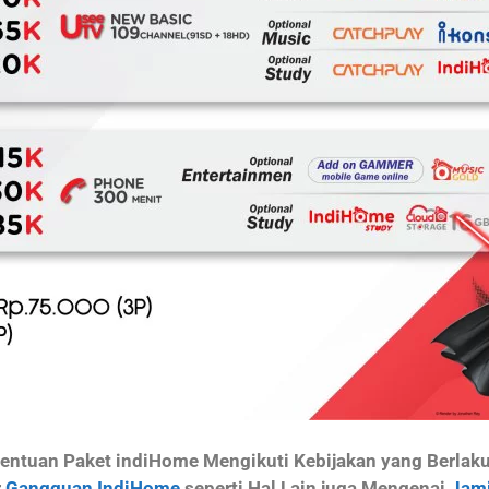
ntuan Paket indiHome Mengikuti Kebijakan yang Berlaku d
r
Gangguan IndiHome
seperti Hal Lain juga Mengenai
Jami