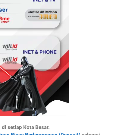
i setiap Kota Besar.
nan Biaya Berlangganan (Deposit)
sebagai