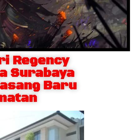
ri Regency
ta Surabaya
asang Baru
matan