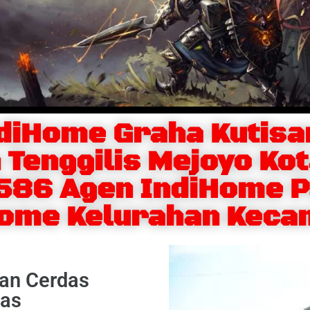
diHome Graha Kutisa
Tenggilis Mejoyo Ko
586 Agen IndiHome P
home Kelurahan Keca
dan Cerdas
tas