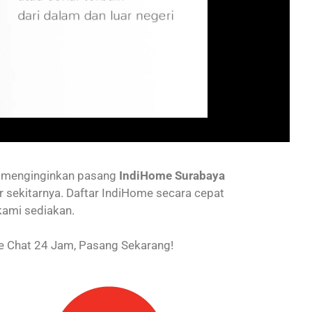
g menginginkan pasang
IndiHome Surabaya
r sekitarnya. Daftar IndiHome secara cepat
kami sediakan.
 Chat 24 Jam, Pasang Sekarang!