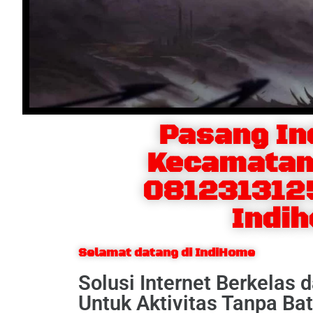
Pasang In
Kecamatan 
081231312
Indi
Selamat datang di IndiHome
Solusi Internet Berkelas 
Untuk Aktivitas Tanpa Ba