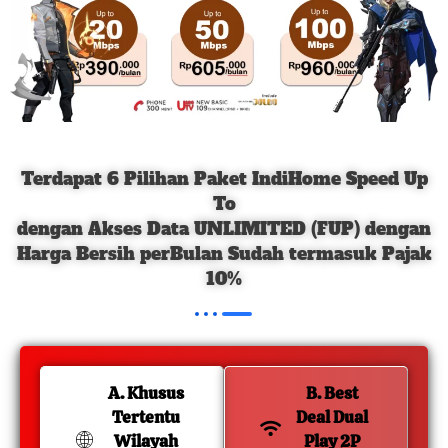
Terdapat 6 Pilihan Paket IndiHome Speed Up
To
dengan Akses Data UNLIMITED (FUP) dengan
Harga Bersih perBulan Sudah termasuk Pajak
10%
A. Khusus
B. Best
Tertentu
Deal Dual
Wilayah
Play 2P