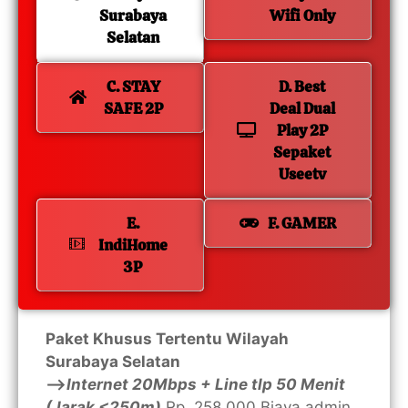
Surabaya
Wifi Only
Selatan
C. STAY
D. Best
SAFE 2P
Deal Dual
Play 2P
Sepaket
Useetv
E.
F. GAMER
IndiHome
3P
Paket Khusus Tertentu Wilayah
Surabaya Selatan
—>
Internet 20Mbps + Line tlp 50 Menit
(Jarak <250m)
Rp. 258.000 Biaya admin