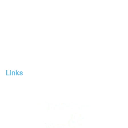
Syarat & Ketentuan
Announcements
Tutorials
Links
Telkom.co.id
Wifi.id
Links
www.salesindihomesurabaya.com