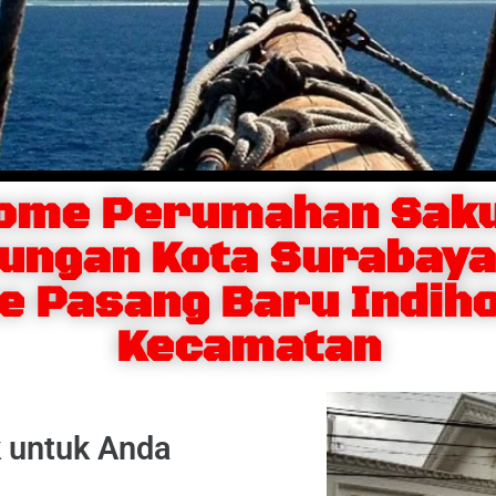
Home Perumahan Saku
ungan Kota Surabay
e Pasang Baru Indih
Kecamatan
k untuk Anda