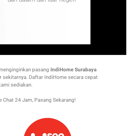
g menginginkan pasang
IndiHome Surabaya
r sekitarnya. Daftar IndiHome secara cepat
kami sediakan.
 Chat 24 Jam, Pasang Sekarang!