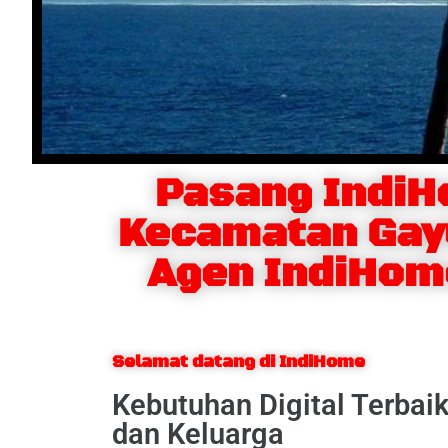
Pasang Indi
Kecamatan Gay
Agen IndiHom
Selamat datang di IndiHome
Kebutuhan Digital Terbai
dan Keluarga