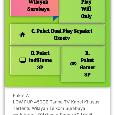
Wilayah
Play
Surabaya
Wifi
Only
C. Paket Dual Play Sepaket
Useetv
D. Paket
E.
IndiHome
Paket
3P
Gamer
3P
Paket A
LOW FUP 450GB Tanpa TV Kabel Khusus
Tertentu Wilayah Telkom Surabaya
—> Internet 30Mbps + Phone 50 Menit