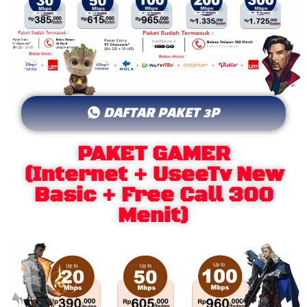
DAFTAR PAKET 3P
PAKET GAMER
(Internet + UseeTv New
Basic + Free Call 300
Menit)