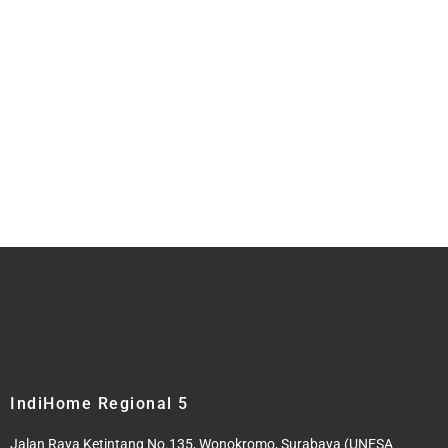
IndiHome Regional 5
Jalan Raya Ketintang No.135, Wonokromo, Surabaya (UNESA