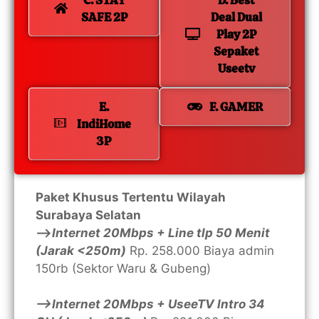
C. STAY
D. Best
SAFE 2P
Deal Dual
Play 2P
Sepaket
Useetv
E.
F. GAMER
IndiHome
3P
Paket Khusus Tertentu Wilayah
Surabaya Selatan
—>
Internet 20Mbps + Line tlp 50 Menit
(Jarak <250m)
Rp. 258.000 Biaya admin
150rb (Sektor Waru & Gubeng)
—>Internet 20Mbps + UseeTV Intro 34