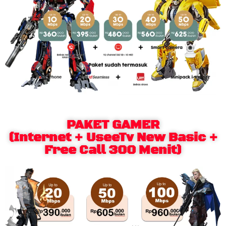
PAKET GAMER
(Internet + UseeTv New Basic +
Free Call 300 Menit)