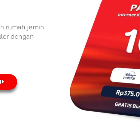
on rumah jernih
uler dengan
O