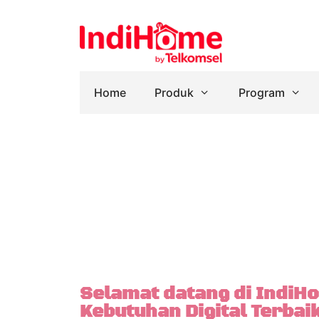
Home
Produk
Program
IndiHome Pasang Pabri
Berlangganan IndiHome dapa
berag
Selamat datang di IndiH
Kebutuhan Digital Terbai