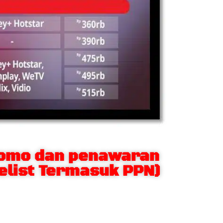
romo dan penawaran
celist Termasuk PPN)