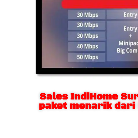
Sales IndiHome Su
paket menarik dari 