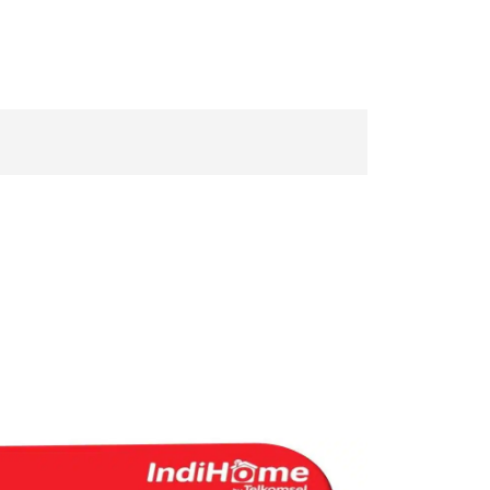
e Kota Surabaya Pasang
 rumah sepuasnya dan nonton
raktif