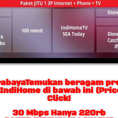
rabayaTemukan beragam p
IndiHome di bawah ini (Pri
Click!
30 Mbps Hanya 220rb