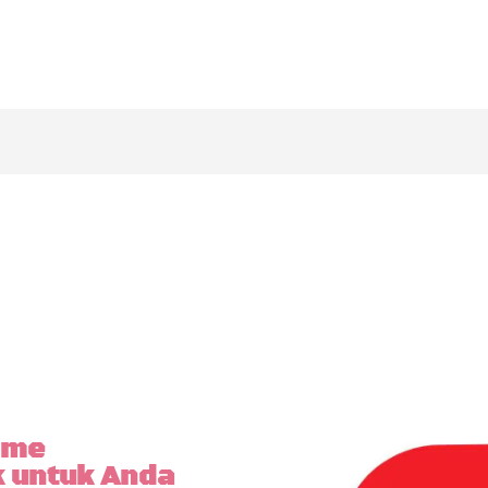
k 081231312586 Agen IndiHom
Baru Indihome
tkan internet broadband, nelpon
am konten terbaik di layar TV inte
ome
k untuk Anda