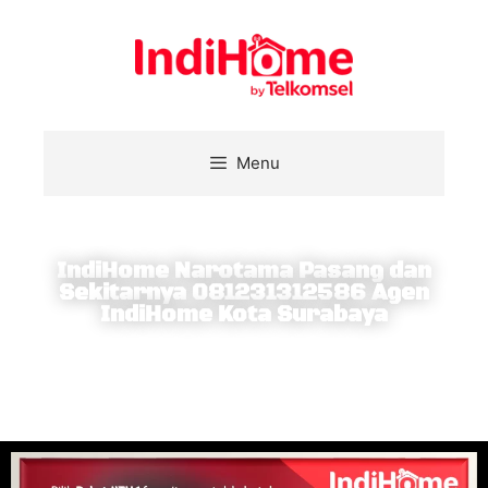
Menu
IndiHome Narotama Pasang dan
Sekitarnya 081231312586 Agen
IndiHome Kota Surabaya
Berlangganan IndiHome dapatkan internet broadband,
nelpon rumah sepuasnya dan nonton beragam konten
terbaik di layar TV interaktif