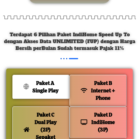
Terdapat 6 Pilihan Paket IndiHome Speed Up To
dengan Akses Data UNLIMITED (FUP) dengan Harga
Bersih perBulan Sudah termasuk Pajak 11%
Paket A
Paket B
Single Play
Internet +
Phone
Paket C
Paket D
Dual Play
IndiHome
(2P)
(3P)
Sepaket