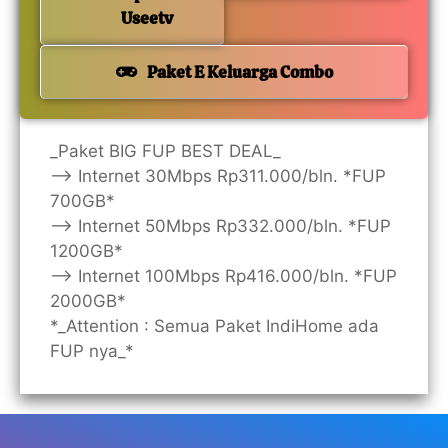
Useetv
Paket E Keluarga Combo
_Paket BIG FUP BEST DEAL_
—> Internet 30Mbps Rp311.000/bln. *FUP
700GB*
—> Internet 50Mbps Rp332.000/bln. *FUP
1200GB*
—> Internet 100Mbps Rp416.000/bln. *FUP
2000GB*
*_Attention : Semua Paket IndiHome ada
FUP nya_*