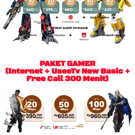
PAKET GAMER
(Internet + UseeTv New Basic +
Free Call 300 Menit)