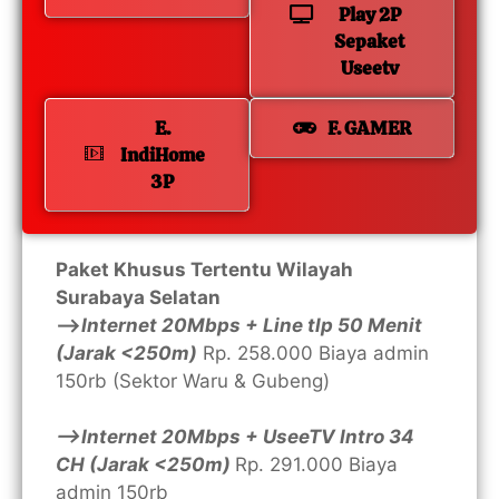
Play 2P
Sepaket
Useetv
E.
F. GAMER
IndiHome
3P
Paket Khusus Tertentu Wilayah
Surabaya Selatan
—>
Internet 20Mbps + Line tlp 50 Menit
(Jarak <250m)
Rp. 258.000 Biaya admin
150rb (Sektor Waru & Gubeng)
—>Internet 20Mbps + UseeTV Intro 34
CH (Jarak <250m)
Rp. 291.000 Biaya
admin 150rb