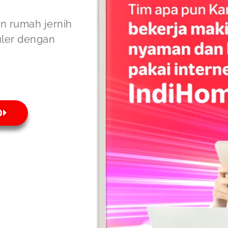
on rumah jernih
uler dengan
O