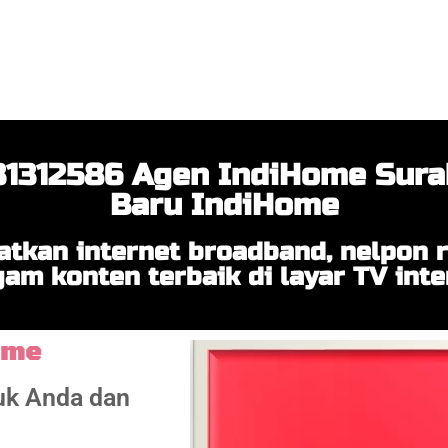
1312586 Agen IndiHome Sura
Baru IndiHome
tkan internet broadband, nelpon
am konten terbaik di layar TV inte
ome
tuk Anda dan