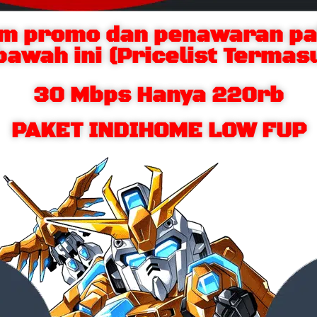
m promo dan penawaran pak
bawah ini (Pricelist Termasu
30 Mbps Hanya 220rb
PAKET INDIHOME LOW FUP