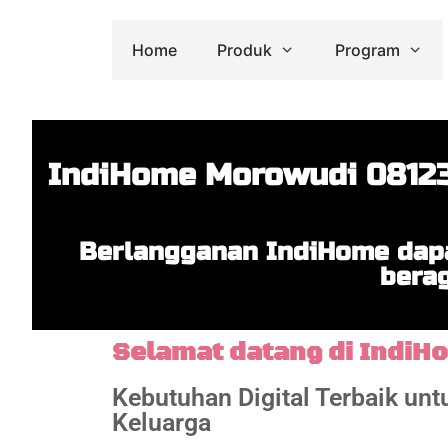
Home
Produk
Program
IndiHome Morowudi 08123
Berlangganan IndiHome dapa
berag
Selamat datang di IndiH
Kebutuhan Digital Terbaik un
Keluarga