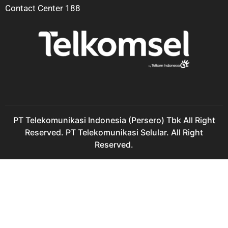
Contact Center 188
PT Telekomunikasi Indonesia (Persero) Tbk All Right
Reserved. PT Telekomunikasi Selular. All Right
Reserved.
IndiHome Kutorejo Sales IndiHome Kutorejo Harga IndiHome
Kutorejo Paket IndiHome Kutorejo Promo IndiHome Kutorejo
Pasang IndiHome Kutorejo Daftar IndiHome Kutorejo Agen
IndiHome Kutorejo Registrasi IndiHome Kutorejo Marketing
IndiHome Kutorejo IndiHome Mojoanyar Sales IndiHome
Mojoanyar Harga IndiHome Mojoanyar Paket IndiHome
Mojoanyar Promo IndiHome Mojoanyar Pasang IndiHome