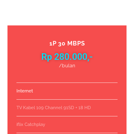
1P 30 MBPS
Rp 280.000,-
/bulan
Internet
TV Kabel 109 Channel 91SD + 18 HD
iflix Catchplay