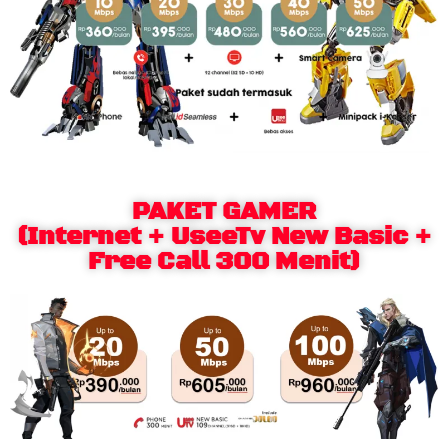
PAKET GAMER
(Internet + UseeTv New Basic +
Free Call 300 Menit)