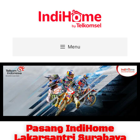
Menu
Pasang IndiHome
Lakarsantri Surabaya