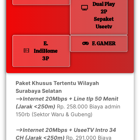
Dual Play
2P
Sepaket
Useetv
E.
F. GAMER
IndiHome
3P
Paket Khusus Tertentu Wilayah
Surabaya Selatan
—>
Internet 20Mbps + Line tlp 50 Menit
(Jarak <250m)
Rp. 258.000 Biaya admin
150rb (Sektor Waru & Gubeng)
—>Internet 20Mbps + UseeTV Intro 34
CH (Jarak <250m)
Rp. 291.000 Biaya