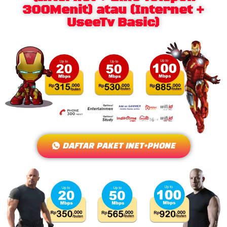
300Menit) atau (Internet +
UseeTv Basic)
DAFTAR PAKET INET+PHONE