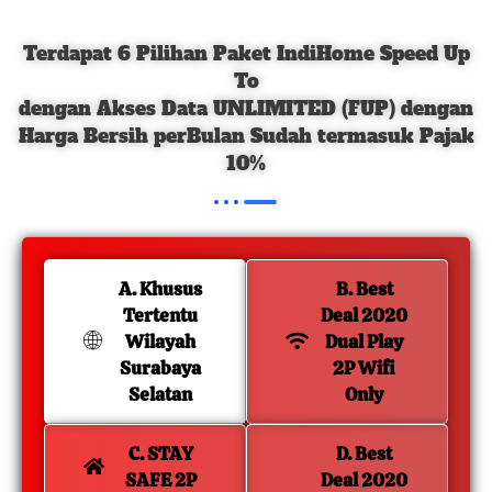
Terdapat 6 Pilihan Paket IndiHome Speed Up
To
dengan Akses Data UNLIMITED (FUP) dengan
Harga Bersih perBulan Sudah termasuk Pajak
10%
A. Khusus
B. Best
Tertentu
Deal 2020
Wilayah
Dual Play
Surabaya
2P Wifi
Selatan
Only
C. STAY
D. Best
SAFE 2P
Deal 2020