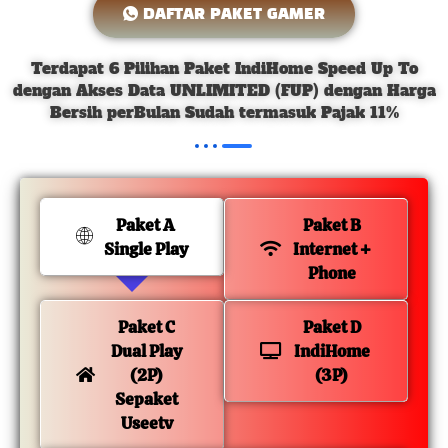
DAFTAR PAKET GAMER
Terdapat 6 Pilihan Paket IndiHome Speed Up To
dengan Akses Data UNLIMITED (FUP) dengan Harga
Bersih perBulan Sudah termasuk Pajak 11%
Paket A
Paket B
Single Play
Internet +
Phone
Paket C
Paket D
Dual Play
IndiHome
(2P)
(3P)
Sepaket
Useetv