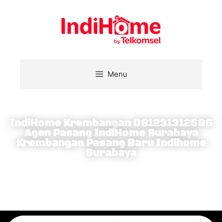
Menu
IndiHome Krembangan 081231312586
Agen Pasang IndiHome Surabaya
Krembangan Pasang Baru Indihome
Surabaya
Berlangganan IndiHome dapatkan internet broadband,
nelpon rumah sepuasnya dan nonton beragam konten
terbaik di layar TV interaktif