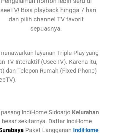
Pengalaman nonton lebih seru di
seeTV! Bisa playback hingga 7 hari
dan pilih channel TV favorit
sepuasnya.
 menawarkan layanan Triple Play yang
n TV Interaktif (UseeTV). Karena itu,
pat) dan Telepon Rumah (Fixed Phone)
seeTV).
 pasang IndiHome Sidoarjo
Kelurahan
 besar sekitarnya. Daftar IndiHome
Surabaya
.
Paket Langganan
IndiHome