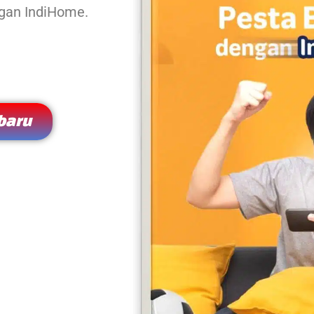
ngan IndiHome.
baru