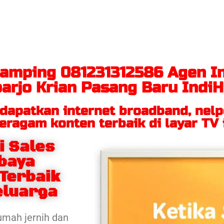
Gamping 081231312586 Agen I
oarjo Krian Pasang Baru Indi
dapatkan internet broadband, nel
eragam konten terbaik di layar TV i
i Sales
baya
 Terbaik
eluarga
rumah jernih dan