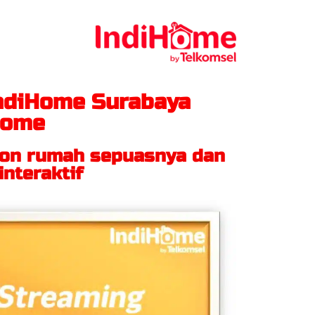
ndiHome Surabaya
Home
pon rumah sepuasnya dan
nteraktif