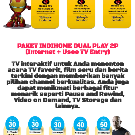
PAKET INDIHOME DUAL PLAY 2P
(Internet + Usee TV Entry)
TV interaktif untuk Anda menonton
acara TV favorit, film seru dan berita
terkini dengan memberikan banyak
pilihan channel berkualitas. Anda juga
dapat menikmati berbagai fitur
menarik seperti Pause and Rewind,
Video on Demand, TV Storage dan
lainnya.