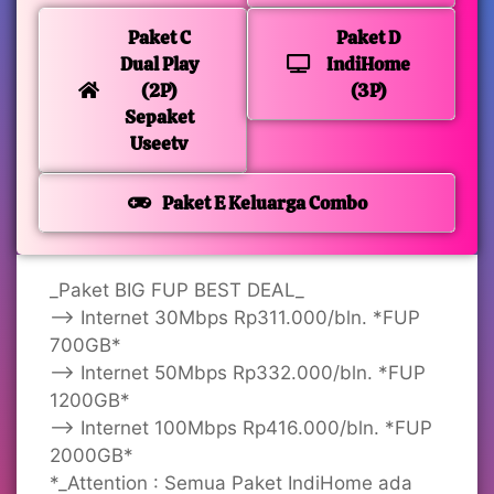
Paket C
Paket D
Dual Play
IndiHome
(2P)
(3P)
Sepaket
Useetv
Paket E Keluarga Combo
_Paket BIG FUP BEST DEAL_
—> Internet 30Mbps Rp311.000/bln. *FUP
700GB*
—> Internet 50Mbps Rp332.000/bln. *FUP
1200GB*
—> Internet 100Mbps Rp416.000/bln. *FUP
2000GB*
*_Attention : Semua Paket IndiHome ada