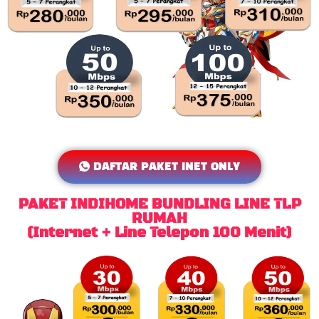
DAFTAR PAKET INET ONLY
PAKET INDIHOME BUNDLING LINE TLP
RUMAH
(Internet + Line Telepon 100 Menit)