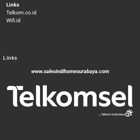
Links
Telkom.co.id
Wifi.id
Links
www.salesindihomesurabaya.com