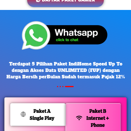
DAFTAR PAKET GAMER
Terdapat 5 Pilihan Paket IndiHome Speed Up To
dengan Akses Data UNLIMITED (FUP) dengan
Harga Bersih perBulan Sudah termasuk Pajak 12%
Paket A
Paket B
Single Play
Internet +
Phone