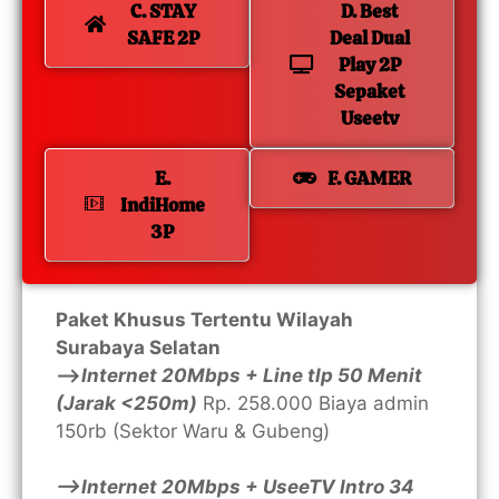
C. STAY
D. Best
SAFE 2P
Deal Dual
Play 2P
Sepaket
Useetv
E.
F. GAMER
IndiHome
3P
Paket Khusus Tertentu Wilayah
Surabaya Selatan
—>
Internet 20Mbps + Line tlp 50 Menit
(Jarak <250m)
Rp. 258.000 Biaya admin
150rb (Sektor Waru & Gubeng)
—>Internet 20Mbps + UseeTV Intro 34