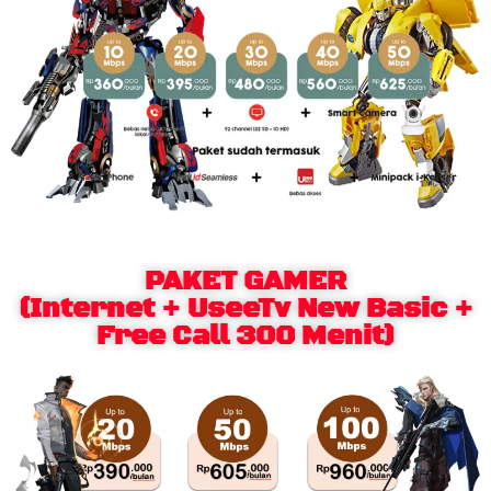
PAKET GAMER
(Internet + UseeTv New Basic +
Free Call 300 Menit)