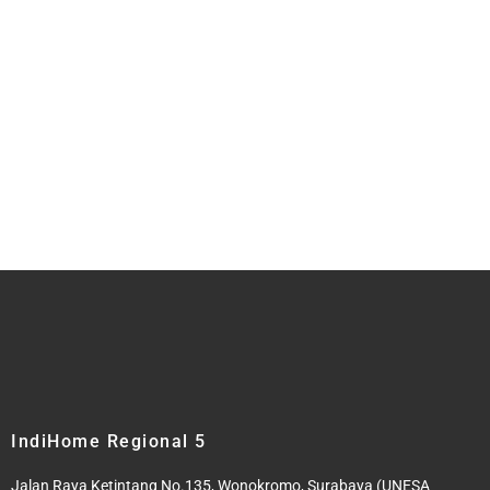
IndiHome Regional 5
Jalan Raya Ketintang No.135, Wonokromo, Surabaya (UNESA