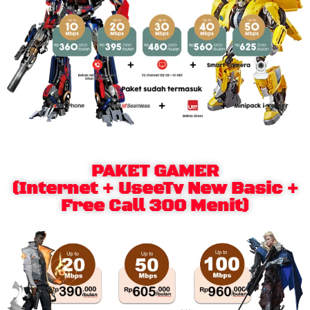
PAKET GAMER
(Internet + UseeTv New Basic +
Free Call 300 Menit)