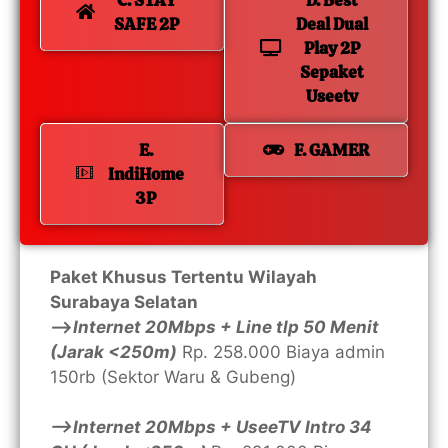
C. STAY
D. Best
SAFE 2P
Deal Dual
Play 2P
Sepaket
Useetv
E.
F. GAMER
IndiHome
3P
Paket Khusus Tertentu Wilayah
Surabaya Selatan
—>
Internet 20Mbps + Line tlp 50 Menit
(Jarak <250m)
Rp. 258.000 Biaya admin
150rb (Sektor Waru & Gubeng)
—>Internet 20Mbps + UseeTV Intro 34