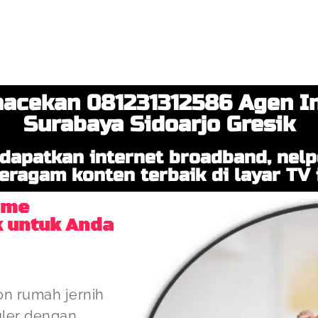
acekan 081231312586 Agen In
Surabaya Sidoarjo Gresik
dapatkan internet broadband, nel
eragam konten terbaik di layar TV i
ome
k untuk Anda
on rumah jernih
uler dengan