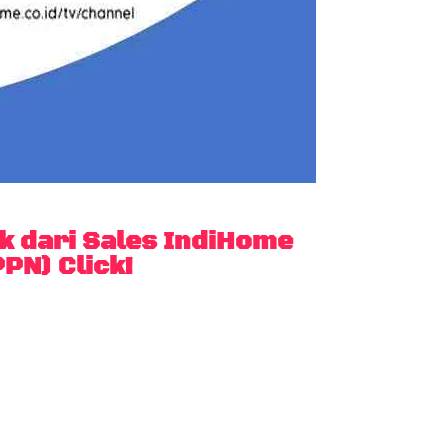
 dari Sales IndiHome
PN) Click!