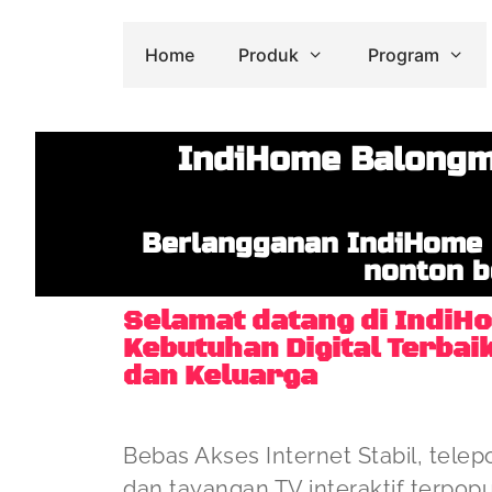
Home
Produk
Program
IndiHome Balongm
Berlangganan IndiHome 
nonton b
Selamat datang di IndiH
Kebutuhan Digital Terbai
dan Keluarga
Bebas Akses Internet Stabil, telep
dan tayangan TV interaktif terpop