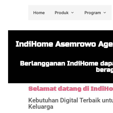
Home
Produk
Program
IndiHome Asemrowo Agen
Berlangganan IndiHome dapa
berag
Selamat datang di IndiH
Kebutuhan Digital Terbaik un
Keluarga