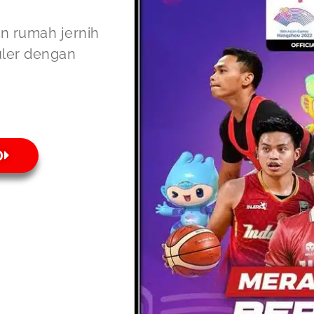
on rumah jernih
uler dengan
O