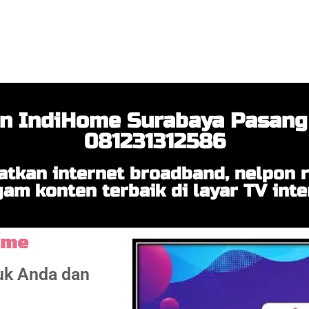
 IndiHome Surabaya Pasang
081231312586
tkan internet broadband, nelpon
am konten terbaik di layar TV inte
ome
tuk Anda dan