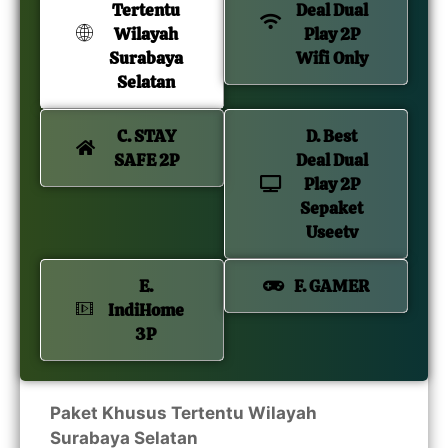
Tertentu
Deal Dual
Wilayah
Play 2P
Surabaya
Wifi Only
Selatan
C. STAY
D. Best
SAFE 2P
Deal Dual
Play 2P
Sepaket
Useetv
E.
F. GAMER
IndiHome
3P
Paket Khusus Tertentu Wilayah
Surabaya Selatan