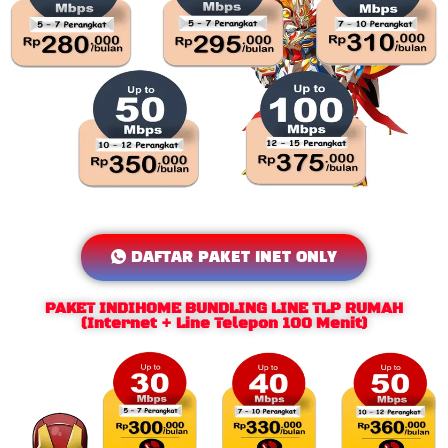
DAFTAR PAKET INET ONLY
PAKET INDIHOME BUNDLING LINE TLP RUMAH
(Internet + Line Telepon 100 Menit)