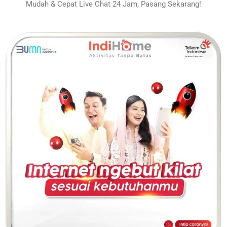
Mudah & Cepat Live Chat 24 Jam, Pasang Sekarang!