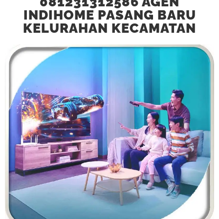
081231312586 AGEN
INDIHOME PASANG BARU
KELURAHAN KECAMATAN