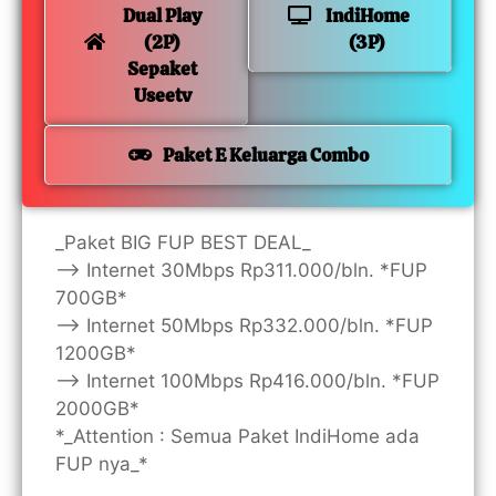
Dual Play
IndiHome
(2P)
(3P)
Sepaket
Useetv
Paket E Keluarga Combo
_Paket BIG FUP BEST DEAL_
—> Internet 30Mbps Rp311.000/bln. *FUP
700GB*
—> Internet 50Mbps Rp332.000/bln. *FUP
1200GB*
—> Internet 100Mbps Rp416.000/bln. *FUP
2000GB*
*_Attention : Semua Paket IndiHome ada
FUP nya_*