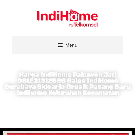
Menu
Harga IndiHome Pakuwon Jati
081231312586 Sales IndiHome
Surabaya Sidoarjo Gresik Pasang Baru
Indihome Kelurahan Kecamatan
Berlangganan IndiHome dapatkan internet broadband,
nelpon rumah sepuasnya dan nonton beragam konten
terbaik di layar TV interaktif