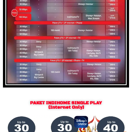
PAKET INDIHOME SINGLE PLAY
(Internet Only)