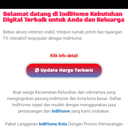
Selamat datang di IndiHome Kebutuhan
Digital Terbaik untuk Anda dan Keluarga
Bebas akses internet stabil, telepon rumah jernih dan tayangan
TV interaktif terpopuler dengan IndiHome.
Klik Info detail
Update Harga Terbaru
Buat warga
Kecamatan Kelurahan
dan sekitarnya yang
menginginkan pasang IndiHome
dan kota-kota besar. Daftar
IndiHome cepat dan mudah dengan menggunakan jasa
pemasangan dari
IndiHome
yang kami sediakan.
Paket Langganan
IndiHome Kota
Dengan Proses Pemasangan