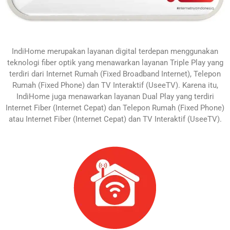
IndiHome merupakan layanan digital terdepan menggunakan
teknologi fiber optik yang menawarkan layanan Triple Play yang
terdiri dari Internet Rumah (Fixed Broadband Internet), Telepon
Rumah (Fixed Phone) dan TV Interaktif (UseeTV). Karena itu,
IndiHome juga menawarkan layanan Dual Play yang terdiri
Internet Fiber (Internet Cepat) dan Telepon Rumah (Fixed Phone)
atau Internet Fiber (Internet Cepat) dan TV Interaktif (UseeTV).