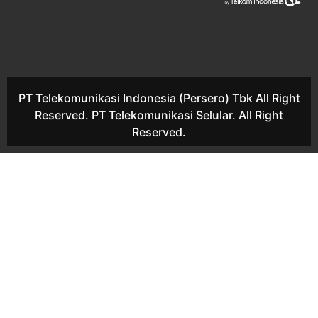
PT Telekomunikasi Indonesia (Persero) Tbk All Right
Reserved. PT Telekomunikasi Selular. All Right
Reserved.
Indihome Permata Sportivo Sales Indihome Permata Sportivo
Harga Indihome Permata Sportivo Paket Indihome Permata
Sportivo Promo indihome Permata Sportivo Pasang indihome
Permata Sportivo Daftar Indihome Permata Sportivo Agen
Indihome Permata Sportivo Registrasi indihome Permata
Sportivo Marketing indihome Permata Sportivo Indihome
Perumahan Wisma Sidojangkung Indah Sales Indihome
Perumahan Wisma Sidojangkung Indah Harga Indihome
Perumahan Wisma Sidojangkung Indah Paket Indihome
Perumahan Wisma Sidojangkung Indah Promo indihome
Perumahan Wisma Sidojangkung Indah Pasang indihome
Perumahan Wisma Sidojangkung Indah Daftar Indihome
Perumahan Wisma Sidojangkung Indah Agen Indihome
Perumahan Wisma Sidojangkung Indah Registrasi indihome