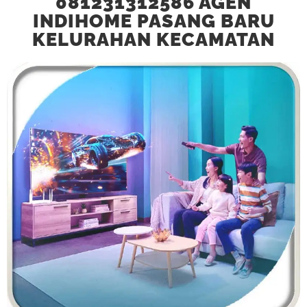
081231312586 AGEN
INDIHOME PASANG BARU
KELURAHAN KECAMATAN