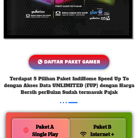
DAFTAR PAKET GAMER
Terdapat 5 Pilihan Paket IndiHome Speed Up To
dengan Akses Data UNLIMITED (FUP) dengan Harga
Bersih perBulan Sudah termasuk Pajak
Paket A
Paket B
Single Play
Internet +