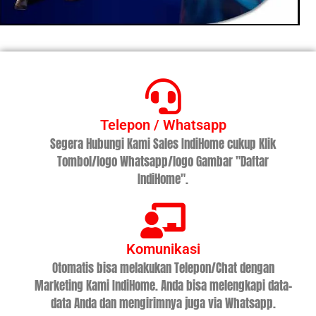
Telepon / Whatsapp
Segera Hubungi Kami Sales IndiHome cukup Klik
Tombol/logo Whatsapp/logo Gambar "Daftar
IndiHome".
Komunikasi
Otomatis bisa melakukan Telepon/Chat dengan
Marketing Kami IndiHome. Anda bisa melengkapi data-
data Anda dan mengirimnya juga via Whatsapp.