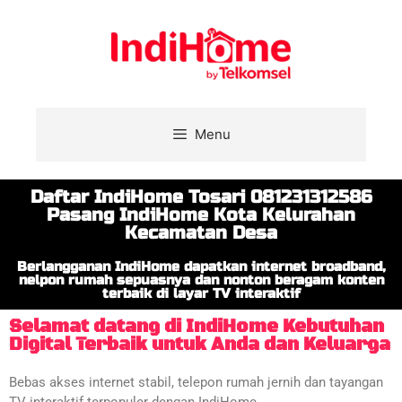
Menu
Daftar IndiHome Tosari 081231312586
Pasang IndiHome Kota Kelurahan
Kecamatan Desa
Berlangganan IndiHome dapatkan internet broadband,
nelpon rumah sepuasnya dan nonton beragam konten
terbaik di layar TV interaktif
Selamat datang di IndiHome Kebutuhan
Digital Terbaik untuk Anda dan Keluarga
Bebas akses internet stabil, telepon rumah jernih dan tayangan