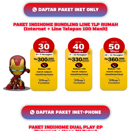
DAFTAR PAKET INET ONLY
PAKET INDIHOME BUNDLING LINE TLP RUMAH
(Internet + Line Telepon 100 Menit)
DAFTAR PAKET INET+PHONE
PAKET INDIHOME DUAL PLAY 2P