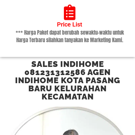
Price List
*** Harga Paket dapat berubah sewaktu-waktu untuk
Harga Terbaru silahkan tanyakan ke Marketing Kami.
SALES INDIHOME
081231312586 AGEN
INDIHOME KOTA PASANG
BARU KELURAHAN
KECAMATAN