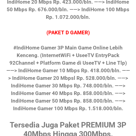
IndiHome 20 Mbps Rp. 423.000/bln.
——> IndiHome
50 Mbps Rp. 676.000/bln.
——> IndiHome 100 Mbps
Rp. 1.072.000/bln.
(PAKET D GAMER)
#IndiHome Gamer 3P Main Game Online Lebih
Kenceng.
(InternetWiFi + UseeTV EntryPack
92Channel + Platform Game di UseeTV + Line Tlp)
——> IndiHome Gamer 10 Mbps Rp. 418.000/bln.
——
> IndiHome Gamer 20 Mbpsl Rp. 528.000/bln.
——>
IndiHome Gamer 30 Mbps Rp. 748.000/bln.
——>
IndiHome Gamer 40 Mbps Rp. 858.000/bln.
——>
IndiHome Gamer 50 Mbps Rp. 858.000/bln.
——>
IndiHome Gamer 100 Mbps Rp. 1.518.000/bln.
Tersedia Juga Paket PREMIUM 3P
40Mbps Hingga 300Mbps.