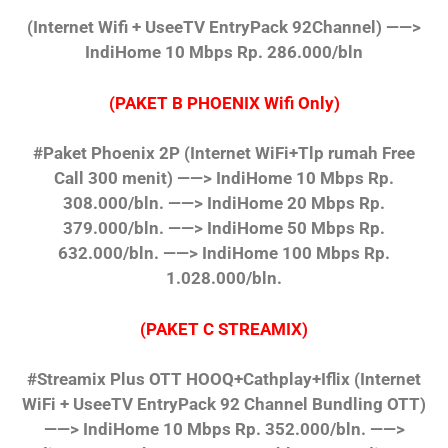
(Internet Wifi + UseeTV EntryPack 92Channel)
——>
IndiHome 10 Mbps Rp. 286.000/bln
(PAKET B PHOENIX Wifi Only)
#Paket Phoenix 2P
(Internet WiFi+Tlp rumah Free
Call 300 menit)
——> IndiHome 10 Mbps Rp.
308.000/bln.
——> IndiHome 20 Mbps Rp.
379.000/bln.
——> IndiHome 50 Mbps Rp.
632.000/bln.
——> IndiHome 100 Mbps Rp.
1.028.000/bln.
(PAKET C STREAMIX)
#Streamix Plus OTT HOOQ+Cathplay+Iflix
(Internet
WiFi + UseeTV EntryPack 92 Channel Bundling OTT)
——> IndiHome 10 Mbps Rp. 352.000/bln.
——>