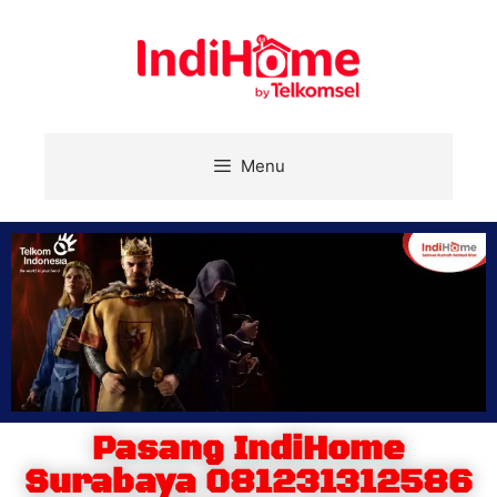
Menu
Pasang IndiHome
Surabaya 081231312586