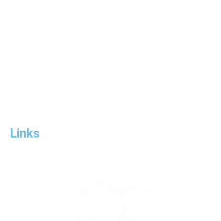
IndiHome
Syarat & Ketentuan
Announcements
Tutorials
Links
Telkom.co.id
Wifi.id
Links
www.salesindihomesurabaya.com