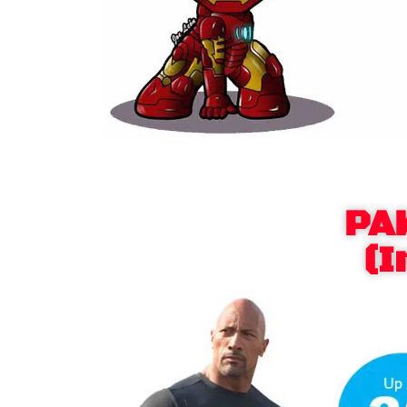
PA
(I