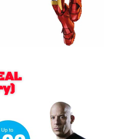
EAL
ry)