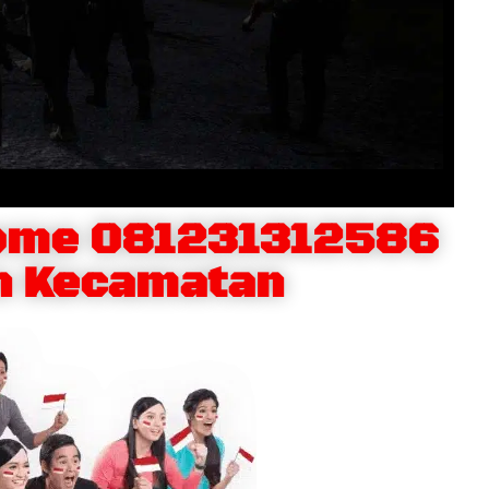
Home 081231312586
n Kecamatan