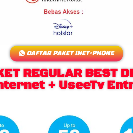
DAFTAR PAKET INET+PHONE
KET REGULAR BEST D
nternet + UseeTv Ent