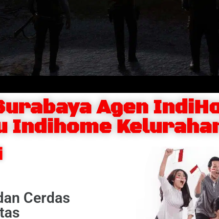
Surabaya Agen Indi
u Indihome Keluraha
i
 dan Cerdas
tas