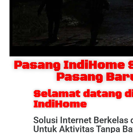
Pasang IndiHome 
Pasang Bar
Selamat datang d
IndiHome
Solusi Internet Berkelas
Untuk Aktivitas Tanpa Ba