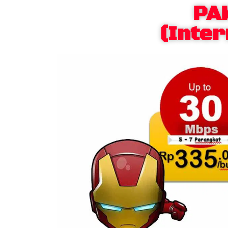
PA
(Inter