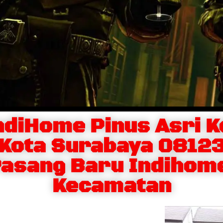
ndiHome Pinus Asri 
 Kota Surabaya 0812
asang Baru Indihom
Kecamatan