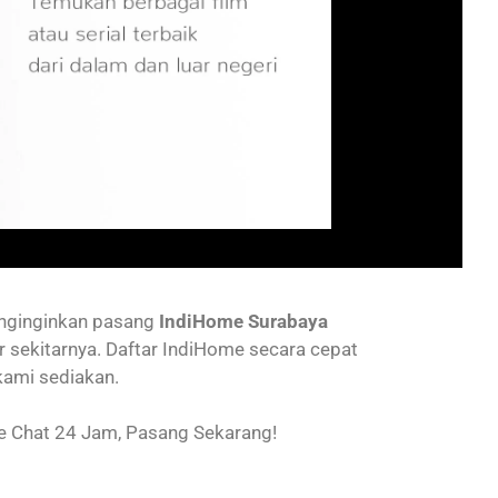
enginginkan pasang
IndiHome Surabaya
r sekitarnya. Daftar IndiHome secara cepat
kami sediakan.
 Chat 24 Jam, Pasang Sekarang!