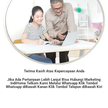
Terima Kasih Atas Kepercayaan Anda
Jika Ada Pertanyaan Lebih Lanjut Bisa Hubungi Marketing
IndiHome Telkom Kami Melalui Whatsapp Klik Tombol
Whatsapp diBawah Kanan Klik Tombol Telepon diBawah Kiri