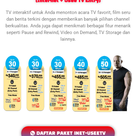
(Internet + Usee TV Entry)
TV interaktif untuk Anda menonton acara TV favorit, film seru
dan berita terkini dengan memberikan banyak pilihan channel
berkualitas. Anda juga dapat menikmati berbagai fitur menarik
seperti Pause and Rewind, Video on Demand, TV Storage dan
lainnya.
DAFTAR PAKET INET+USEETV