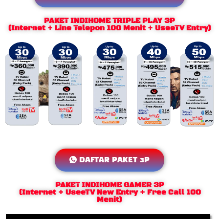
PAKET INDIHOME TRIPLE PLAY 3P
(Internet + Line Telepon 100 Menit + UseeTV Entry)
DAFTAR PAKET 3P
PAKET INDIHOME GAMER 3P
(Internet + UseeTV New Entry + Free Call 100
Menit)