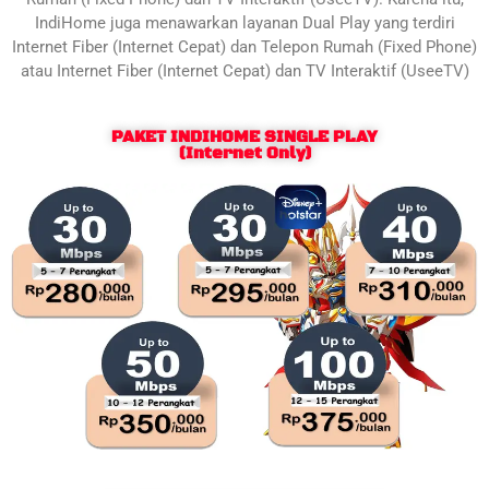
IndiHome juga menawarkan layanan Dual Play yang terdiri
Internet Fiber (Internet Cepat) dan Telepon Rumah (Fixed Phone)
atau Internet Fiber (Internet Cepat) dan TV Interaktif (UseeTV)
PAKET INDIHOME SINGLE PLAY
(Internet Only)