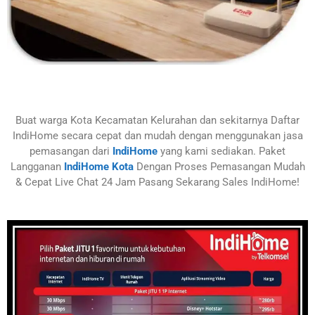
Buat warga Kota
Kecamatan
Kelurahan
dan sekitarnya Daftar
IndiHome secara cepat dan mudah dengan menggunakan jasa
pemasangan dari
IndiHome
yang kami sediakan.
Paket
Langganan
IndiHome Kota
Dengan Proses Pemasangan Mudah
& Cepat Live Chat 24 Jam Pasang Sekarang Sales IndiHome!