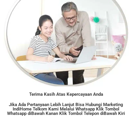
Terima Kasih Atas Kepercayaan Anda
Jika Ada Pertanyaan Lebih Lanjut Bisa Hubungi Marketing
IndiHome Telkom Kami Melalui Whatsapp Klik Tombol
Whatsapp diBawah Kanan Klik Tombol Telepon diBawah Kiri