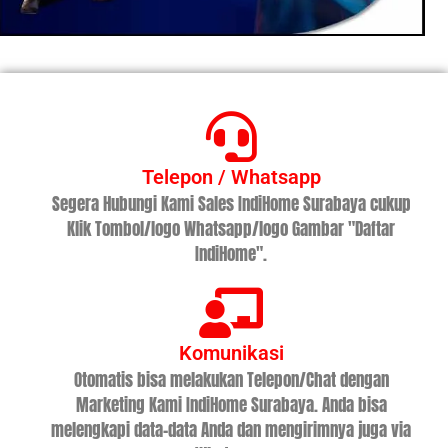
Telepon / Whatsapp
Segera Hubungi Kami Sales IndiHome Surabaya cukup
Klik Tombol/logo Whatsapp/logo Gambar "Daftar
IndiHome".
Komunikasi
Otomatis bisa melakukan Telepon/Chat dengan
Marketing Kami IndiHome Surabaya. Anda bisa
melengkapi data-data Anda dan mengirimnya juga via