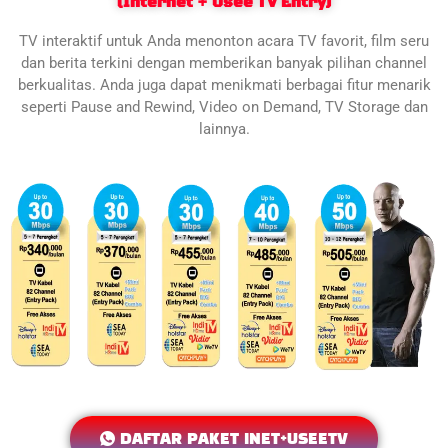
(Internet + Usee TV Entry)
TV interaktif untuk Anda menonton acara TV favorit, film seru
dan berita terkini dengan memberikan banyak pilihan channel
berkualitas. Anda juga dapat menikmati berbagai fitur menarik
seperti Pause and Rewind, Video on Demand, TV Storage dan
lainnya.
DAFTAR PAKET INET+USEETV