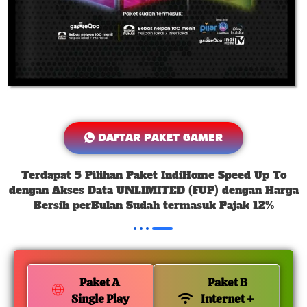
DAFTAR PAKET GAMER
Terdapat 5 Pilihan Paket IndiHome Speed Up To
dengan Akses Data UNLIMITED (FUP) dengan Harga
Bersih perBulan Sudah termasuk Pajak 12%
Paket A
Paket B
Single Play
Internet +