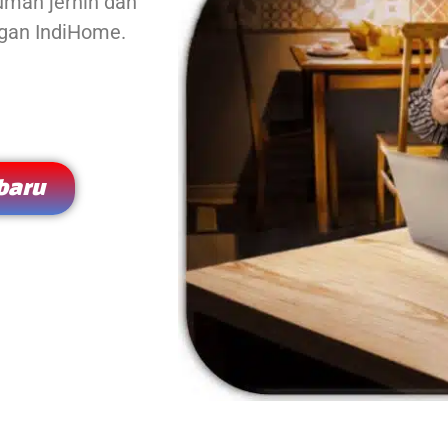
rumah jernih dan
ngan IndiHome.
baru