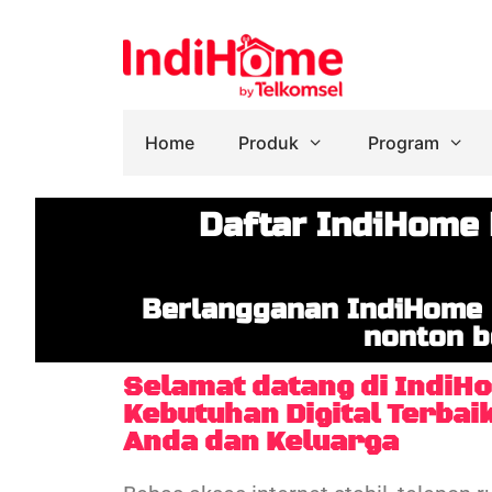
Home
Produk
Program
Daftar IndiHome
Berlangganan IndiHome 
nonton b
Selamat datang di IndiH
Kebutuhan Digital Terbai
Anda dan Keluarga