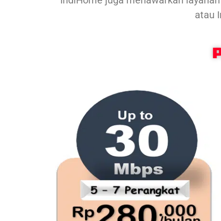
IndiHome juga menawarkan layanan Du
atau I