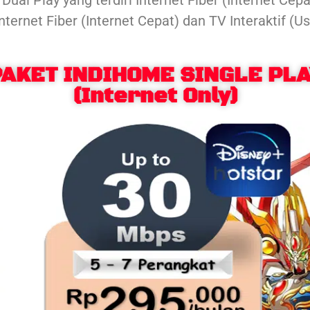
al Play yang terdiri Internet Fiber (Internet Ce
nternet Fiber (Internet Cepat) dan TV Interaktif (
PAKET INDIHOME SINGLE PLA
(Internet Only)