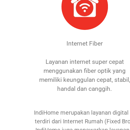
Internet Fiber
Layanan internet super cepat
menggunakan fiber optik yang
memiliki keunggulan cepat, stabil
handal dan canggih.
IndiHome merupakan layanan digital 
terdiri dari Internet Rumah (Fixed B