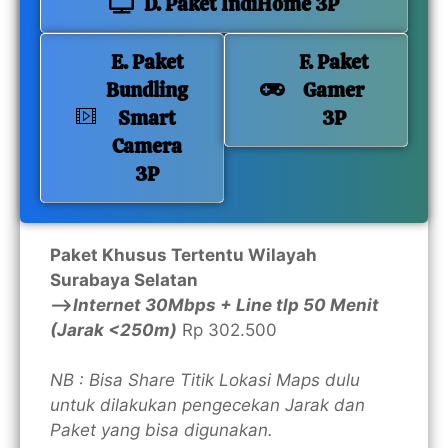
D. Paket IndiHome 3P
E. Paket
F. Paket
Bundling
Gamer
Smart
3P
Camera
3P
Paket Khusus Tertentu Wilayah
Surabaya Selatan
—>
Internet 30Mbps + Line tlp 50 Menit
(Jarak <250m)
Rp 302.500
NB : Bisa Share Titik Lokasi Maps dulu
untuk dilakukan pengecekan Jarak dan
Paket yang bisa digunakan.