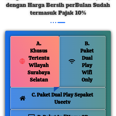
dengan Harga Bersih perBulan Sudah
termasuk Pajak 10%
A.
B.
Khusus
Paket
Tertentu
Dual
Wilayah
Play
Surabaya
Wifi
Selatan
Only
C. Paket Dual Play Sepaket
Useetv