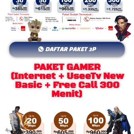
DAFTAR PAKET 3P
PAKET GAMER
(Internet + UseeTv New
Basic + Free Call 300
Menit)