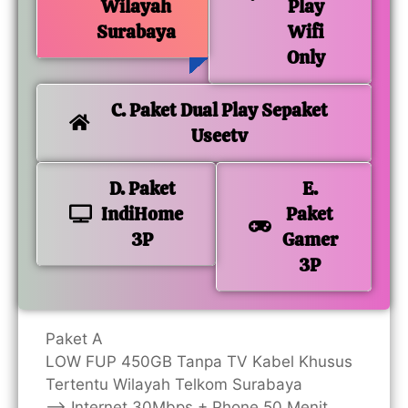
Wilayah
Play
Surabaya
Wifi
Only
C. Paket Dual Play Sepaket
Useetv
D. Paket
E.
IndiHome
Paket
3P
Gamer
3P
Paket A
LOW FUP 450GB Tanpa TV Kabel Khusus
Tertentu Wilayah Telkom Surabaya
—> Internet 30Mbps + Phone 50 Menit