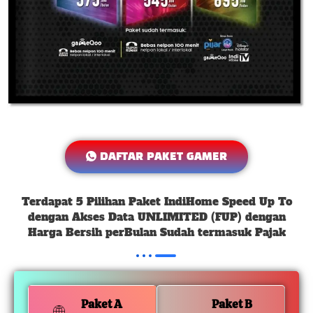
DAFTAR PAKET GAMER
Terdapat 5 Pilihan Paket IndiHome Speed Up To
dengan Akses Data UNLIMITED (FUP) dengan
Harga Bersih perBulan Sudah termasuk Pajak
Paket A
Paket B