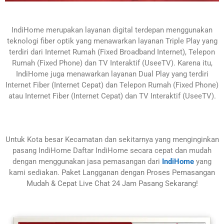
IndiHome merupakan layanan digital terdepan menggunakan
teknologi fiber optik yang menawarkan layanan Triple Play yang
terdiri dari Internet Rumah (Fixed Broadband Internet), Telepon
Rumah (Fixed Phone) dan TV Interaktif (UseeTV). Karena itu,
IndiHome juga menawarkan layanan Dual Play yang terdiri
Internet Fiber (Internet Cepat) dan Telepon Rumah (Fixed Phone)
atau Internet Fiber (Internet Cepat) dan TV Interaktif (UseeTV).
Untuk K
ota besar Kecamatan dan sekitarnya
yang menginginkan
pasang IndiHome
Daftar IndiHome secara cepat dan mudah
dengan menggunakan jasa pemasangan dari
IndiHome
yang
kami sediakan.
Paket Langganan d
engan Proses Pemasangan
Mudah & Cepat Live Chat 24 Jam Pasang Sekarang!