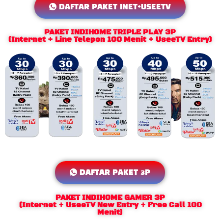
DAFTAR PAKET INET+USEETV
PAKET INDIHOME TRIPLE PLAY 3P
(Internet + Line Telepon 100 Menit + UseeTV Entry)
DAFTAR PAKET 3P
PAKET INDIHOME GAMER 3P
(Internet + UseeTV New Entry + Free Call 100
Menit)