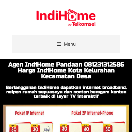
Menu
Agen IndiHome Pandaan 081231312586
Harga IndiHome Kota Kelurahan
Kecamatan Desa
Berlangganan IndiHome dapatkan internet broadband,
nelpon rumah sepuasnya dan nonton beragam konten
terbaik di layar TV interaktif