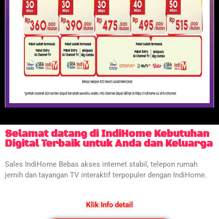
Selamat datang di IndiHome Kebutuhan
Digital Terbaik untuk Anda dan Keluarga
Sales IndiHome Bebas akses internet stabil, telepon rumah
jernih dan tayangan TV interaktif terpopuler dengan IndiHome.
Klik Info detail