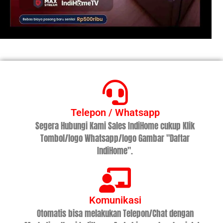
Telepon / Whatsapp
Segera Hubungi Kami Sales IndiHome cukup Klik
Tombol/logo Whatsapp/logo Gambar "Daftar
IndiHome".
Komunikasi
Otomatis bisa melakukan Telepon/Chat dengan