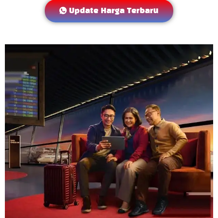
Update Harga Terbaru