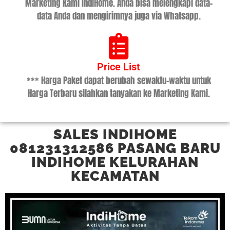
Marketing Kami IndiHome. Anda bisa melengkapi data-
data Anda dan mengirimnya juga via Whatsapp.
Price List
*** Harga Paket dapat berubah sewaktu-waktu untuk
Harga Terbaru silahkan tanyakan ke Marketing Kami.
SALES INDIHOME
081231312586 PASANG BARU
INDIHOME KELURAHAN
KECAMATAN