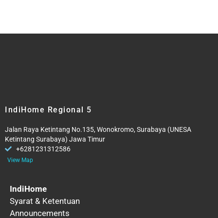
IndiHome Regional 5
Jalan Raya Ketintang No.135, Wonokromo, Surabaya (UNESA
Ketintang Surabaya) Jawa Timur
+6281231312586
View Map
IndiHome
Syarat & Ketentuan
Announcements