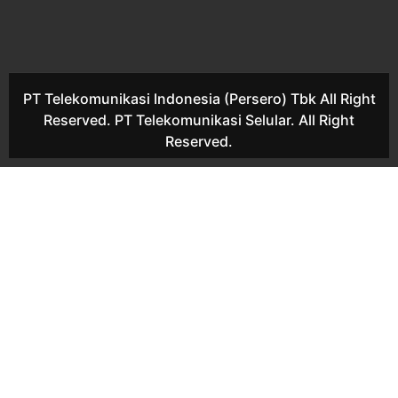
PT Telekomunikasi Indonesia (Persero) Tbk All Right
Reserved. PT Telekomunikasi Selular. All Right
Reserved.
IndiHome Kabupaten Pasuruan Sales IndiHome Kabupaten
Pasuruan Harga IndiHome Kabupaten Pasuruan Paket
IndiHome Kabupaten Pasuruan Promo IndiHome Kabupaten
Pasuruan Pasang IndiHome Kabupaten Pasuruan Daftar
IndiHome Kabupaten Pasuruan Agen IndiHome Kabupaten
Pasuruan Registrasi IndiHome Kabupaten Pasuruan Marketing
IndiHome Kabupaten Pasuruan IndiHome Bangil Sales
IndiHome Bangil Harga IndiHome Bangil Paket IndiHome
Bangil Promo IndiHome Bangil Pasang IndiHome Bangil Daftar
IndiHome Bangil Agen IndiHome Bangil Registrasi IndiHome
Bangil Marketing IndiHome Bangil IndiHome Beji Sales
IndiHome Beji Harga IndiHome Beji Paket IndiHome Beji Promo
IndiHome Beji Pasang IndiHome Beji Daftar IndiHome Beji
Agen IndiHome Beji Registrasi IndiHome Beji Marketing
IndiHome Beji IndiHome Gempol Sales IndiHome Gempol Harga